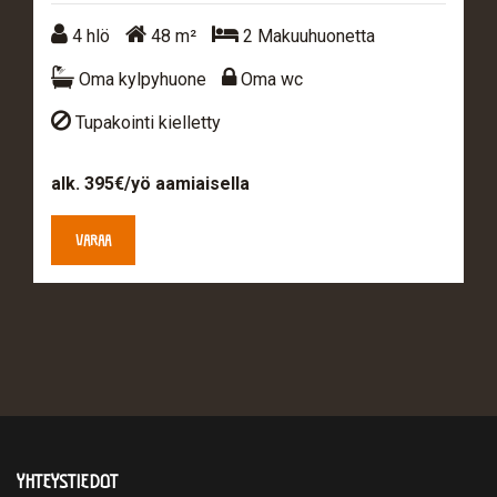
4 hlö
48 m²
2 Makuuhuonetta
4 hlö
48 m²
2 Makuuhuonetta
Oma kylpyhuone
Oma wc
Oma kylpyhuone
Oma wc
Tupakointi kielletty
Tupakointi kielletty
alk. 395€/yö aamiaisella
VARAA
YHTEYSTIEDOT