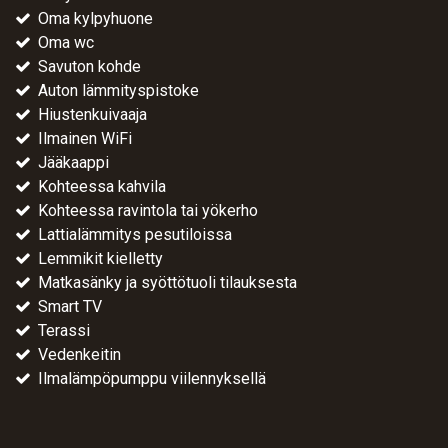
Oma kylpyhuone
Oma wc
Savuton kohde
Auton lämmityspistoke
Hiustenkuivaaja
Ilmainen WiFi
Jääkaappi
Kohteessa kahvila
Kohteessa ravintola tai yökerho
Lattialämmitys pesutiloissa
Lemmikit kielletty
Matkasänky ja syöttötuoli tilauksesta
Smart TV
Terassi
Vedenkeitin
Ilmalämpöpumppu viilennyksellä