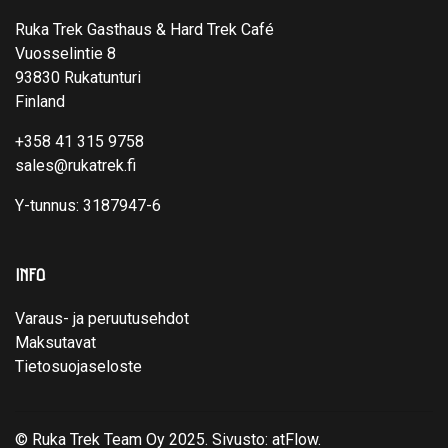
Ruka Trek Gasthaus & Hard Trek Café
Vuosselintie 8
93830 Rukatunturi
Finland
+358 41 315 9758
sales@rukatrek.fi
Y-tunnus: 3187947-6
INFO
Varaus- ja peruutusehdot
Maksutavat
Tietosuojaseloste
© Ruka Trek Team Oy 2025. Sivusto:
atFlow
.