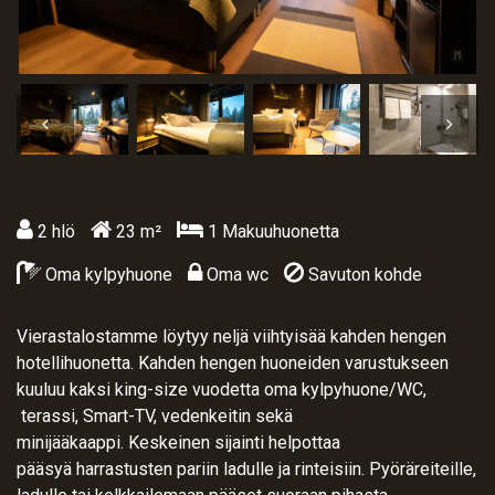
2
hlö
23
m²
1
Makuuhuonetta
Oma kylpyhuone
Oma wc
Savuton kohde
Vierastalostamme löytyy neljä viihtyisää kahden hengen
hotellihuonetta. Kahden hengen huoneiden varustukseen
kuuluu kaksi king-size vuodetta oma kylpyhuone/WC,
terassi, Smart-TV, vedenkeitin sekä
minijääkaappi. Keskeinen sijainti helpottaa
pääsyä harrastusten pariin ladulle ja rinteisiin. Pyöräreiteille,