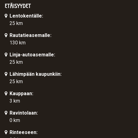
ETÄISYYDET
Lentokentälle:
25 km
Rautatieasemalle:
130 km
Linja-autoasemalle:
25 km
Lähimpään kaupunkiin:
25 km
Kauppaan:
3 km
Ravintolaan:
0 km
Rinteeseen: