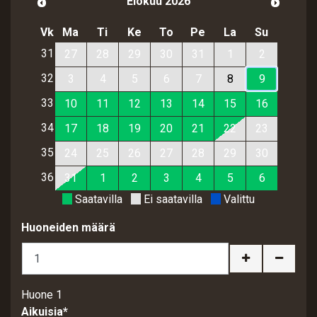
Elokuu 2026
Vk
Ma
Ti
Ke
To
Pe
La
Su
31
27
28
29
30
31
1
2
32
3
4
5
6
7
8
9
33
10
11
12
13
14
15
16
34
17
18
19
20
21
22
23
35
24
25
26
27
28
29
30
36
31
1
2
3
4
5
6
Saatavilla
Ei saatavilla
Valittu
Huoneiden määrä
Huone 1
Aikuisia*