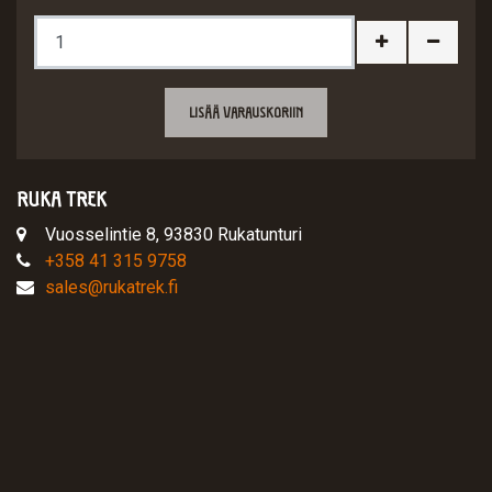
+
-
LISÄÄ VARAUSKORIIN
RUKA TREK
Vuosselintie 8, 93830 Rukatunturi
+358 41 315 9758
sales@rukatrek.fi