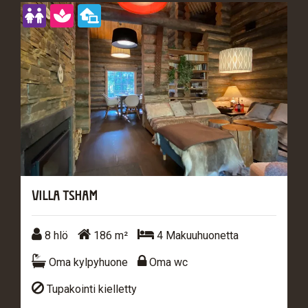
VILLA TSHAM
8 hlö
186 m²
4 Makuuhuonetta
8 hlö
186 m²
4 Makuuhuonetta
Oma kylpyhuone
Oma wc
Oma kylpyhuone
Oma wc
Tupakointi kielletty
Tupakointi kielletty