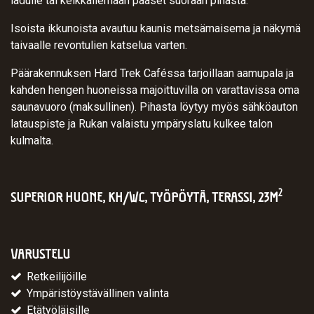
ladulle tai kelkkailemaan pääset suoraan pihasta.
Isoista ikkunoista avautuu kaunis metsämaisema ja näkymä
taivaalle revontulien katselua varten.
Päärakennuksen Hard Trek Caféssa tarjoillaan aamupala ja
kahden hengen huoneissa majoittuvilla on varattavissa oma
saunavuoro (maksullinen). Pihasta löytyy myös sähköauton
latauspiste ja Rukan valaistu ympäryslatu kulkee talon
kulmalta.
2
SUPERIOR HUONE, KH/WC, TYÖPÖYTÄ, TERASSI, 23M
VARUSTELU
Retkeilijöille
Ympäristöystävällinen valinta
Etätyöläisille