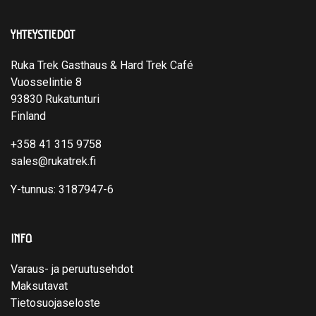
YHTEYSTIEDOT
Ruka Trek Gasthaus & Hard Trek Café
Vuosselintie 8
93830 Rukatunturi
Finland
+358 41 315 9758
sales@rukatrek.fi
Y-tunnus: 3187947-6
INFO
Varaus- ja peruutusehdot
Maksutavat
Tietosuojaseloste