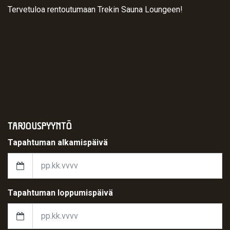
Tervetuloa rentoutumaan Trekin Sauna Loungeen!
TARJOUSPYYNTÖ
Tapahtuman alkamispäivä
Valitse tapahtuman alkamispäivä
Tapahtuman loppumispäivä
Valitse tapahtuman loppumispäivä