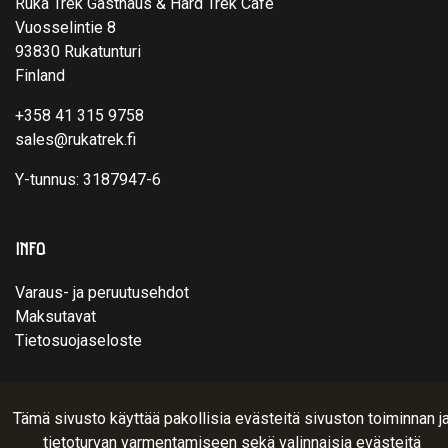
Ruka Trek Gasthaus & Hard Trek Café
Vuosselintie 8
93830 Rukatunturi
Finland
+358 41 315 9758
sales@rukatrek.fi
Y-tunnus: 3187947-6
INFO
Varaus- ja peruutusehdot
Maksutavat
Tietosuojaseloste
© Ruka Trek Team Oy 2025. Sivusto:
atFlow
.
Tämä sivusto käyttää pakollisia evästeitä sivuston toiminnan j
tietoturvan varmentamiseen sekä valinnaisia evästeitä