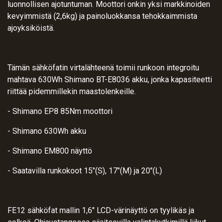
luonnollisen ajotuntuman. Moottori onkin yksi markkinoiden
kevyimmistä (2,6kg) ja painoluokkansa tehokkaimmista
ajoyksiköistä.
Tämän sähköfatin virtalähteenä toimii runkoon integroitu
mahtava 630Wh Shimano BT-E8036 akku, jonka kapasiteetti
riittää pidemmillekin maastolenkeille.
- Shimano EP8 85Nm moottori
- Shimano 630Wh akku
- Shimano EM800 näyttö
- Saatavilla runkokoot 15″(S), 17″(M) ja 20″(L)
FE12 sähköfat mallin 1,6″ LCD-värinäyttö on tyylikäs ja