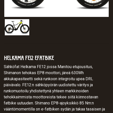
HELKAMA FE12 EFATBIKE
Sähköfat Helkama FE12 jossa Manitou etujousitus,
Shimanon tehokas EP8 moottori, järeä 630Wh
akkukapasiteetti sekä runkoon integroitu upea DRL
päivävalo. FE12:n sähköpyörän uudistettu väritys ja
runkomuotoilu yhdistettynä yhteen markkinoiden
tehokkaimmista moottoreista tekee siitä kiinnostavan
fatbike uutuuden. Shimano EP8-ajoyksikkö 85 Nm:n
vääntömomentilla on e-fatbiken sydän ja takaa tasaisen ja