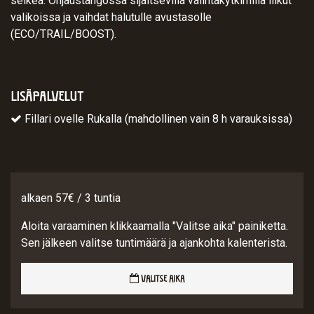
selkeä. Ohjaustangossa sijaitsevilla valintakytkimillä liikut
valikoissa ja vaihdat halutulle avustasolle
(ECO/TRAIL/BOOST).
LISÄPALVELUT
Fillari ovelle Rukalla (mahdollinen vain 8 h varauksissa)
alkaen 57€ / 3 tuntia
Aloita varaaminen klikkaamalla "Valitse aika" painiketta.
Sen jälkeen valitse tuntimäärä ja ajankohta kalenterista.
VALITSE AIKA