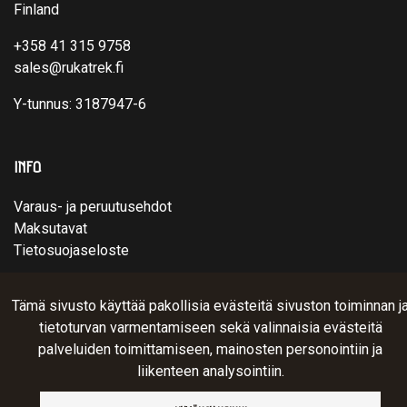
Finland
+358 41 315 9758
sales@rukatrek.fi
Y-tunnus: 3187947-6
INFO
Varaus- ja peruutusehdot
Maksutavat
Tietosuojaseloste
Tämä sivusto käyttää pakollisia evästeitä sivuston toiminnan j
© Ruka Trek Team Oy 2025. Sivusto:
atFlow
.
tietoturvan varmentamiseen sekä valinnaisia evästeitä
palveluiden toimittamiseen, mainosten personointiin ja
liikenteen analysointiin.