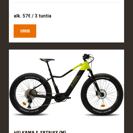
alk. 57€ / 3 tuntia
VARAA