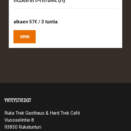
HELKAMA E-FATBIKE (M)
alkaen 57€ / 3 tuntia
VARAA
YHTEYSTIEDOT
Ruka Trek Gasthaus & Hard Trek Café
Vuosselintie 8
93830 Rukatunturi