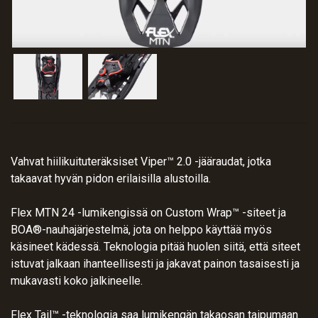
Vahvat hiilikuituteräksiset Viper™ 2.0 -jääraudat, jotka
takaavat hyvän pidon erilaisilla alustoilla.
Flex MTN 24 -lumikengissä on Custom Wrap™ -siteet ja
BOA®-nauhajärjestelmä, jota on helppo käyttää myös
käsineet kädessä. Teknologia pitää huolen siitä, että siteet
istuvat jalkaan ihanteellisesti ja jakavat painon tasaisesti ja
mukavasti koko jalkineelle.
Flex Tail™ -teknologia saa lumikengän takaosan taipumaan